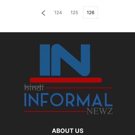
124
125
126
ABOUT US