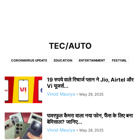
TEC/AUTO
CORONAVIRUS UPDATE
EDUCATION
ENTERTAINMENT
FESTIVAL
FINANCE
GOLD / SILVER RATES
GOVERNMENT SCHEMES
HEALTH
INDIA
JOBS
LIFESTYLE
NEWS
PETROL/DIESEL/LPG PRICE
19 रुपये वाले रिचार्ज प्लान ने Jio, Airtel और
RECIPE
SPORTS
TEC/AUTO
Vi यूजर्स...
TRAVELS
VIRAL NEWS
WORLD
ZARA HATKE
Vinod Maurya
-
May 26, 2025
पावरफुल कैमरा वाला नया फोन, फैंस के लिए बना
बेमिसाल? जानिए...
Vinod Maurya
-
May 26, 2025