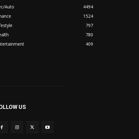
ec/Auto
4494
inance
1524
festyle
797
alth
780
ntertainment
409
OLLOW US