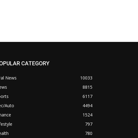
OPULAR CATEGORY
ral News
10033
ews
8815
orts
6117
ec/Auto
4494
inance
1524
festyle
797
alth
780