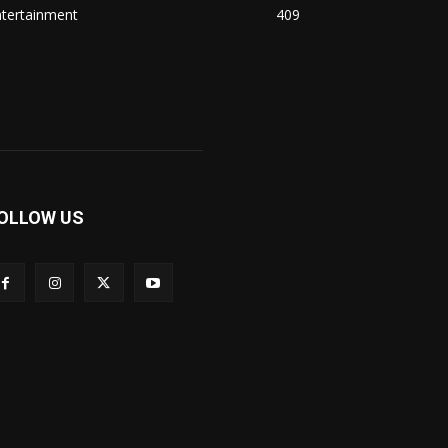
ntertainment
409
OLLOW US