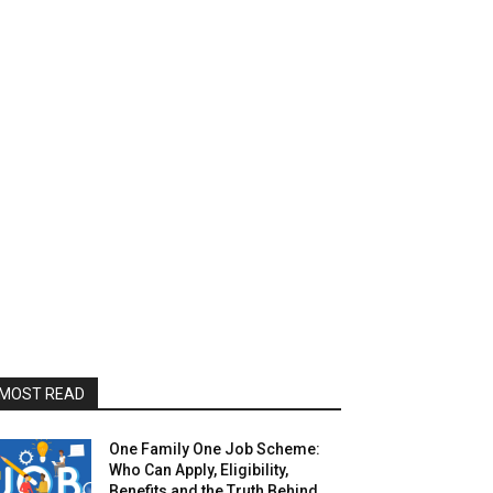
MOST READ
One Family One Job Scheme:
Who Can Apply, Eligibility,
Benefits and the Truth Behind