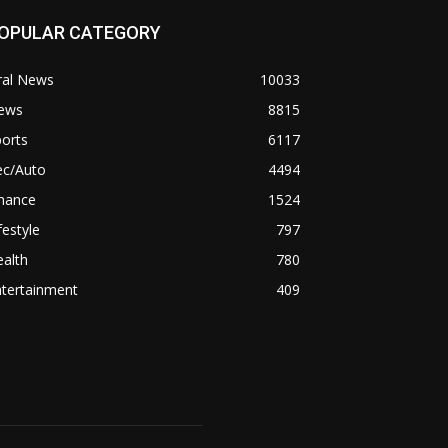
OPULAR CATEGORY
ral News
10033
ews
8815
orts
6117
ec/Auto
4494
inance
1524
festyle
797
alth
780
ntertainment
409