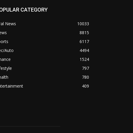
OPULAR CATEGORY
ral News
10033
ews
8815
orts
6117
ec/Auto
4494
inance
1524
festyle
797
alth
780
ntertainment
409