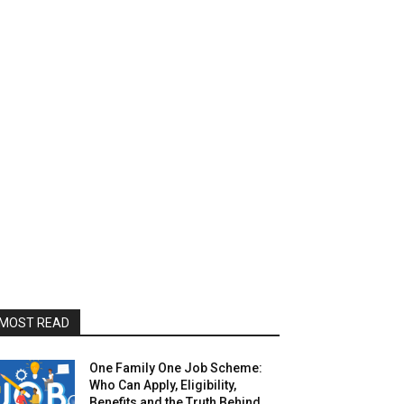
MOST READ
One Family One Job Scheme:
Who Can Apply, Eligibility,
Benefits and the Truth Behind