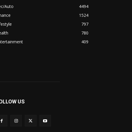
ec/Auto
4494
inance
1524
festyle
797
alth
780
ntertainment
409
OLLOW US