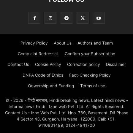
Privacy Policy
About Us
Authors and Team
Complaint Redressal.
Confirm your Subscription
Contact Us
Cookie Policy
Correction policy
Disclaimer
DNPA Code of Ethics
Fact-Checking Policy
Onwership and Funding
Terms of use
© - 2026 - हिन्दी समाचार, Hindi breaking news, Latest hindi news -
Informalnewz hindi | Izon web Pvt. Ltd. All Rights Reserved.
Contact Us - Izon Web Pvt. Ltd. Hno. 789, Basement, Dlf Phase
4 Sector 43, Gurgaon, Haryana -122009, Call: +91-
9110801499, 0124-4941700