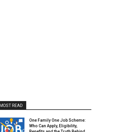
MOST READ
One Family One Job Scheme:
Who Can Apply, Eligibility,
Benefits and the Truth Behind