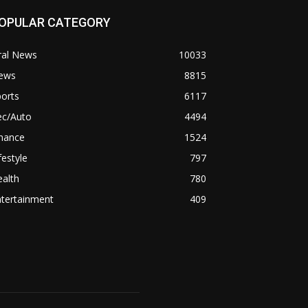
OPULAR CATEGORY
ral News
10033
ews
8815
orts
6117
ec/Auto
4494
inance
1524
festyle
797
alth
780
ntertainment
409