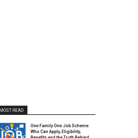
MOST READ
One Family One Job Scheme:
Who Can Apply, Eligibility,
Benefits and the Truth Behind