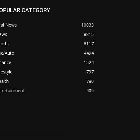
OPULAR CATEGORY
ral News
10033
ews
8815
orts
6117
ec/Auto
4494
inance
1524
festyle
797
alth
780
ntertainment
409