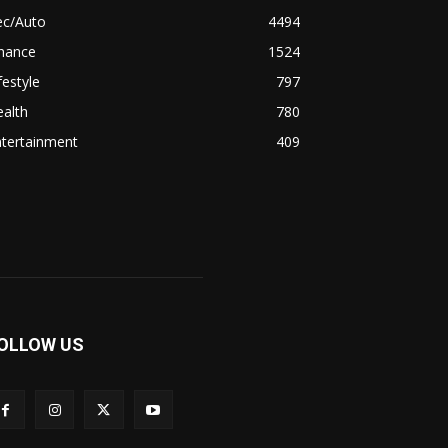
ec/Auto
4494
inance
1524
festyle
797
alth
780
ntertainment
409
OLLOW US