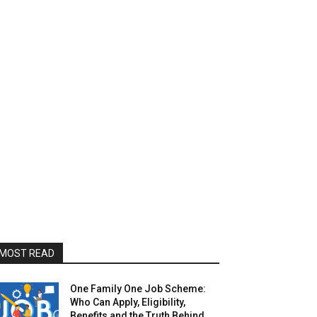
MOST READ
One Family One Job Scheme:
Who Can Apply, Eligibility,
Benefits and the Truth Behind