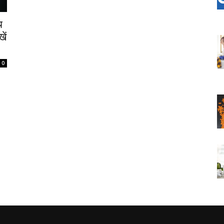
थ
ें
0