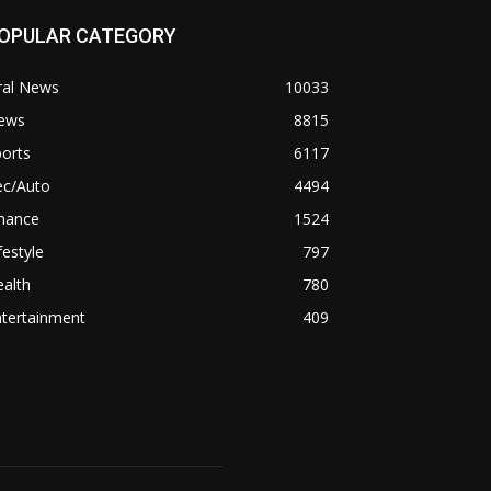
OPULAR CATEGORY
ral News
10033
ews
8815
orts
6117
ec/Auto
4494
inance
1524
festyle
797
alth
780
ntertainment
409