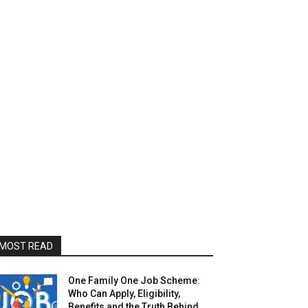
MOST READ
One Family One Job Scheme:
Who Can Apply, Eligibility,
Benefits and the Truth Behind