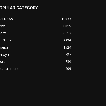
OPULAR CATEGORY
ral News
10033
ews
8815
orts
6117
ec/Auto
4494
inance
1524
festyle
797
alth
780
ntertainment
409