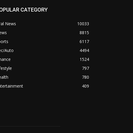
OPULAR CATEGORY
ral News
10033
ews
8815
orts
6117
ec/Auto
4494
inance
1524
festyle
797
alth
780
ntertainment
409