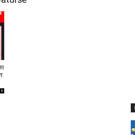
का
ोन
0