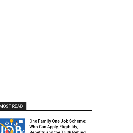
MOST READ
One Family One Job Scheme:
Who Can Apply, Eligibility,
Benefits and the Truth Behind