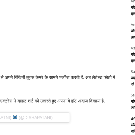
An
बो
झा
An
बो
झा
As
बो
झा
Ra
से अपने बिकिनी लुक्स कैमरे के सामने फ्लॉन्ट करती हैं. अब लेटेस्ट फोटो में
कह
से
Sa
. एक्ट्रेस ने व्हाइट शर्ट को उतारते हुए अपना ये हॉट अंदाज दिखाया है.
मौ
शॉ
AATNI)
(@DISHAPATANI)
Me
मौ
शॉ