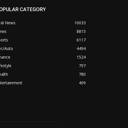
OPULAR CATEGORY
ral News
10033
ews
8815
orts
6117
ec/Auto
4494
inance
1524
festyle
797
alth
780
ntertainment
409