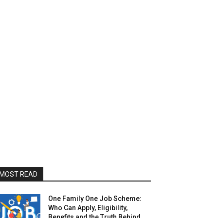
MOST READ
One Family One Job Scheme:
Who Can Apply, Eligibility,
Benefits and the Truth Behind