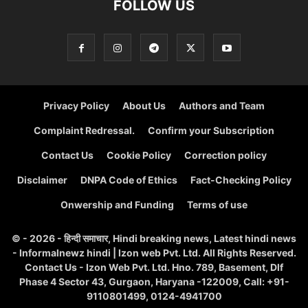
FOLLOW US
Privacy Policy
About Us
Authors and Team
Complaint Redressal.
Confirm your Subscription
Contact Us
Cookie Policy
Correction policy
Disclaimer
DNPA Code of Ethics
Fact-Checking Policy
Onwership and Funding
Terms of use
© - 2026 - हिन्दी समाचार, Hindi breaking news, Latest hindi news
- Informalnewz hindi | Izon web Pvt. Ltd. All Rights Reserved.
Contact Us - Izon Web Pvt. Ltd. Hno. 789, Basement, Dlf
Phase 4 Sector 43, Gurgaon, Haryana -122009, Call: +91-
9110801499, 0124-4941700