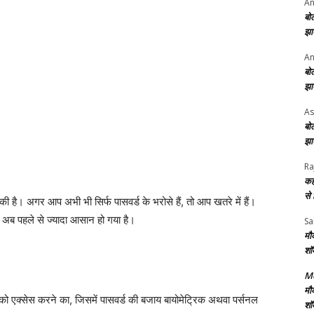
An
बो
झा
An
बो
झा
As
बो
झा
Ra
कह
से
की है। अगर आप अभी भी सिर्फ पासवर्ड के भरोसे हैं, तो आप खतरे में हैं।
ा अब पहले से ज्यादा आसान हो गया है।
Sa
मौ
शॉ
Me
मौ
एक्सेस करने का, जिसमें पासवर्ड की बजाय बायोमेट्रिक अथवा पर्सनल
शॉ