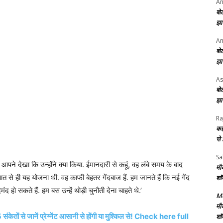
An
बो
झा
An
बो
झा
As
बो
झा
Ra
कह
से
Sa
आपने देखा कि उन्होंने क्या किया. ईमानदारी से कहूं, वह लंबे समय के बाद
मौ
त से ही यह योजना थी. वह काफी बेहतर गेंदबाज हैं. हम जानते हैं कि नई गेंद
शॉ
 हो सकते हैं. हम बस उन्हें थोड़ी चुनौती देना चाहते थे.’
Me
मौ
ं से जानें प्रेग्नेंट आसानी से होंगी या मुश्किल से! Check here full
शॉ