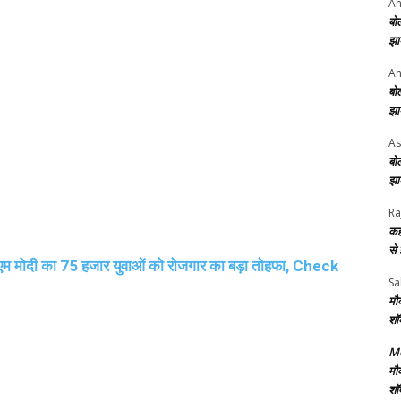
An
बो
झा
An
बो
झा
As
बो
झा
Ra
कह
से
 मोदी का 75 हजार युवाओं को रोजगार का बड़ा तोहफा, Check
Sa
मौ
शॉ
Me
मौ
शॉ