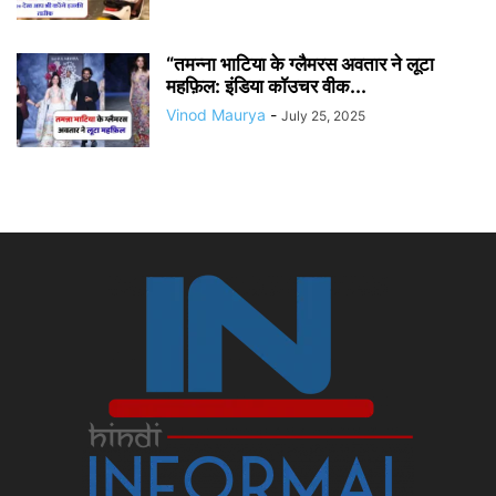
“तमन्ना भाटिया के ग्लैमरस अवतार ने लूटा
महफ़िल: इंडिया कॉउचर वीक...
Vinod Maurya
-
July 25, 2025