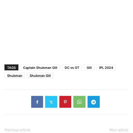
TAGS
Captain Shubman Gill
DC vs GT
Gill
IPL 2024
Shubman
Shubman Gill
Previous article
Next article