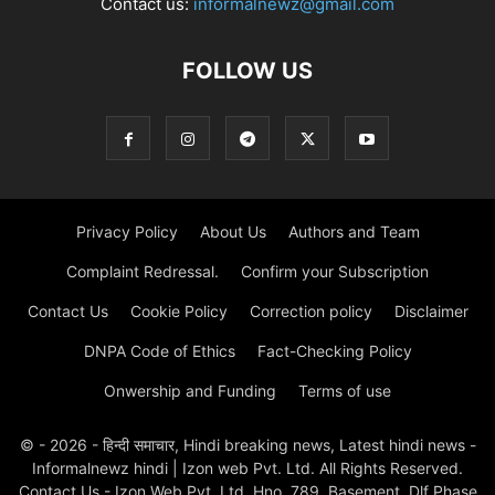
Contact us:
informalnewz@gmail.com
FOLLOW US
Privacy Policy
About Us
Authors and Team
Complaint Redressal.
Confirm your Subscription
Contact Us
Cookie Policy
Correction policy
Disclaimer
DNPA Code of Ethics
Fact-Checking Policy
Onwership and Funding
Terms of use
© - 2026 - हिन्दी समाचार, Hindi breaking news, Latest hindi news -
Informalnewz hindi | Izon web Pvt. Ltd. All Rights Reserved.
Contact Us - Izon Web Pvt. Ltd. Hno. 789, Basement, Dlf Phase