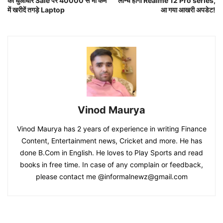
की धुंआधार Sale पर 40000 से भी कम
लॉन्च होगी Realme 12 Pro series,
में खरीदें तगड़े Laptop
आ गया आखरी अपडेट!
Vinod Maurya
Vinod Maurya has 2 years of experience in writing Finance
Content, Entertainment news, Cricket and more. He has
done B.Com in English. He loves to Play Sports and read
books in free time. In case of any complain or feedback,
please contact me @informalnewz@gmail.com