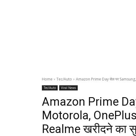
Home
Tec/Auto
Amazon Prime Day सेल पर Samsung, 
Tec/Auto
Viral News
Amazon Prime Day
Motorola, OnePlus
Realme खरीदने का सु