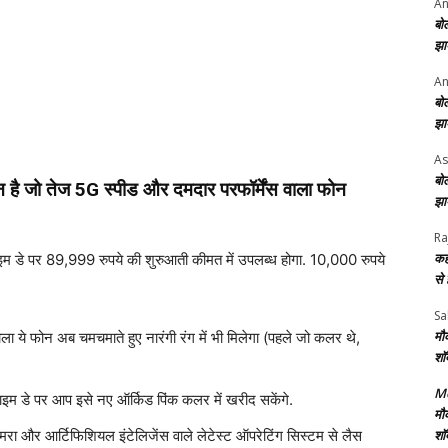
An
बो
झा
An
बो
झा
As
बो
ीन है जो तेज 5G स्पीड और दमदार परफॉर्मेंस वाला फोन
झा
Ra
कह
प्राइम डे पर 89,999 रुपये की शुरुआती कीमत में उपलब्ध होगा. 10,000 रुपये
से
Sa
मौ
ला ये फोन अब चमचमाते हुए नारंगी रंग में भी मिलेगा (पहले जो कलर थे,
शॉ
Me
राइम डे पर आप इसे नए ऑर्किड पिंक कलर में खरीद सकेंगे.
मौ
शॉ
रा और आर्टिफिशियल इंटेलिजेंस वाले लेटेस्ट ऑपरेटिंग सिस्टम से लैस