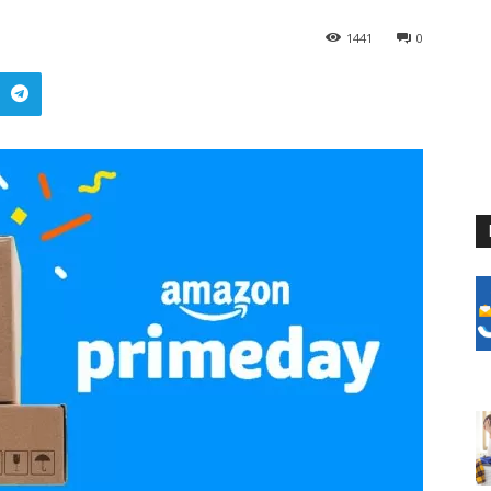
1441
0