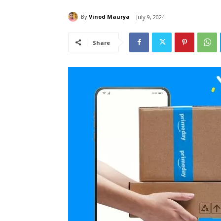
By
Vinod Maurya
July 9, 2024
Share