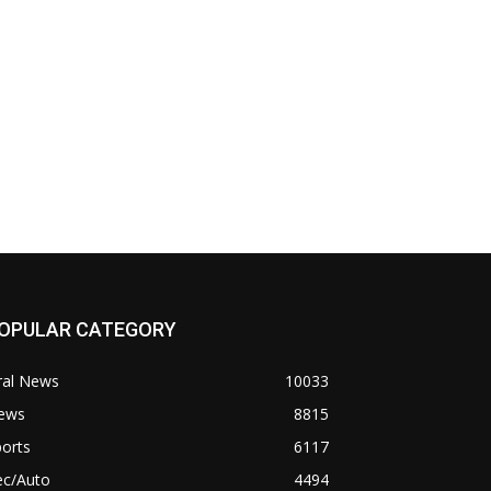
OPULAR CATEGORY
ral News
10033
ews
8815
orts
6117
ec/Auto
4494