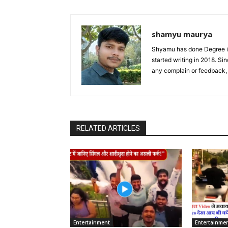
shamyu maurya
Shyamu has done Degree in
started writing in 2018. S
any complain or feedback
RELATED ARTICLES
Entertainment
Entertainme