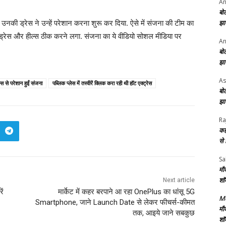
An
बो
झा
हां उनकी ड्रेस ने उन्हें परेशान करना शुरू कर दिया. ऐसे में संजना की टीम का
्रेस और हील्स ठीक करने लगा. संजना का ये वीडियो सोशल मीडिया पर
An
बो
झा
As
स से परेशान हुईं संजना
पब्लिक प्लेस में तस्वीरें क्लिक करा रही थी हॉट एक्ट्रेस
बो
झा
Ra
कह
से
Sa
मौ
शॉ
Next article
ें
मार्केट में कहर बरपाने आ रहा OnePlus का धांसू 5G
Me
Smartphone, जाने Launch Date से लेकर फीचर्स-कीमत
मौ
तक, आइये जाने सबकुछ
शॉ