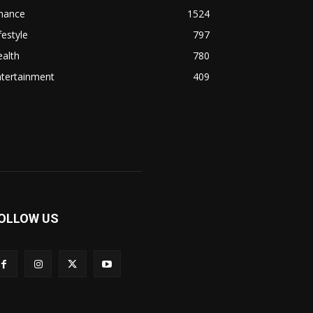
inance
1524
festyle
797
alth
780
ntertainment
409
OLLOW US