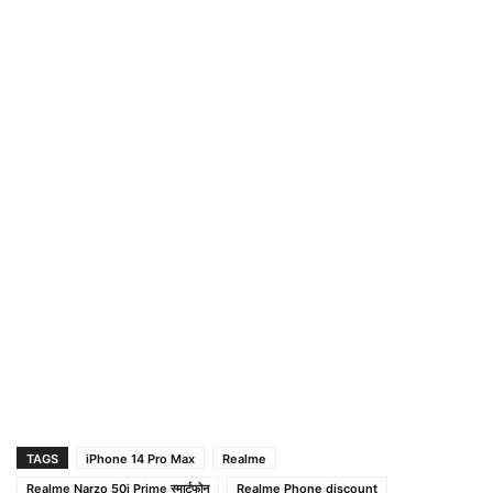
TAGS
iPhone 14 Pro Max
Realme
Realme Narzo 50i Prime स्मार्टफोन
Realme Phone discount