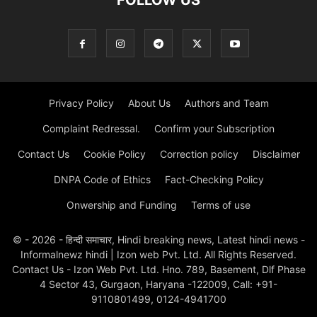
Privacy Policy
About Us
Authors and Team
Complaint Redressal.
Confirm your Subscription
Contact Us
Cookie Policy
Correction policy
Disclaimer
DNPA Code of Ethics
Fact-Checking Policy
Onwership and Funding
Terms of use
© - 2026 - हिन्दी समाचार, Hindi breaking news, Latest hindi news -
Informalnewz hindi | Izon web Pvt. Ltd. All Rights Reserved.
Contact Us - Izon Web Pvt. Ltd. Hno. 789, Basement, Dlf Phase
4 Sector 43, Gurgaon, Haryana -122009, Call: +91-
9110801499, 0124-4941700