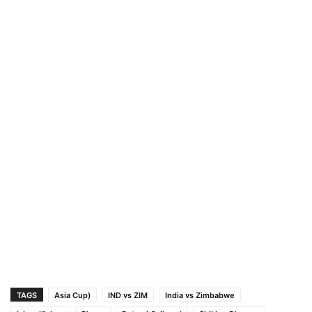
TAGS
Asia Cup)
IND vs ZIM
India vs Zimbabwe