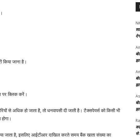
ं।
Ni
शा
दे
An
बो
झा
री किया जाना है।
An
बो
झा
न पर क्लिक करें।
As
बो
झा
यों से अधिक हो जाता है, तो धनवापसी दी जाती है। टैक्सपेयर्स को किसी भी
 होगा।
Ra
कह
से
 कर दिया जाता है, इसलिए आईटीआर दाखिल करते समय बैंक खाता संख्या का