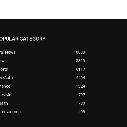
OPULAR CATEGORY
ral News
10033
ews
8815
orts
6117
ec/Auto
4494
inance
1524
festyle
797
alth
780
ntertainment
409