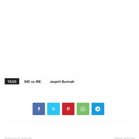
TAGS
IND vs IRE:
Jasprit Bumrah
Previous article
Next article