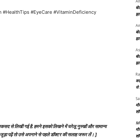
An
बो
n #HealthTips #EyeCare #VitaminDeficiency
झा
An
बो
झा
As
बो
झा
Ra
कह
से
Sa
मौ
शॉ
Me
से लिखी गई है. हमने इसको लिखने में घरेलू नुस्खों और सामान्य
मौ
ड़ा पढ़ें तो उसे अपनाने से पहले डॉक्टर की सलाह जरूर लें। ]
शॉ