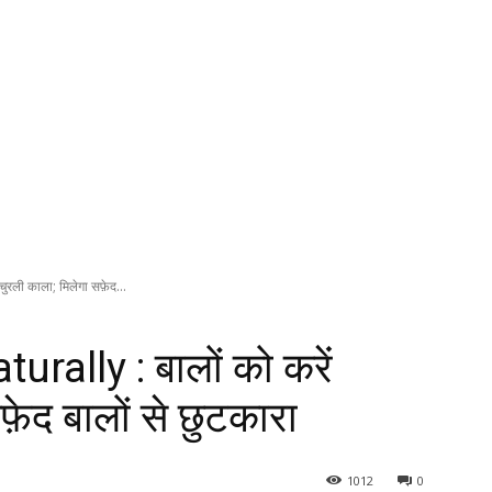
ुरली काला; मिलेगा सफ़ेद...
rally : बालों को करें
फ़ेद बालों से छुटकारा
1012
0