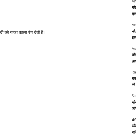
An
बो
झा
An
बो
ंदी को गहरा काला रंग देती है।
झा
As
बो
झा
Ra
कह
से
Sa
मौ
शॉ
Me
मौ
शॉ