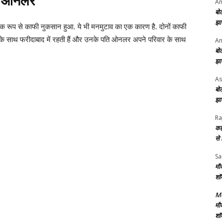
और ओनलर
An
बो
झा
्थिक रूप से काफी नुकसान हुआ. ये भी मनमुटाव का एक कारण है. दोनों काफी
ों के साथ फरीदाबाद में रहती हैं और उनके पति ओनलर अपने परिवार के साथ
An
बो
झा
As
बो
झा
Ra
कह
से
Sa
मौ
शॉ
Me
मौ
शॉ