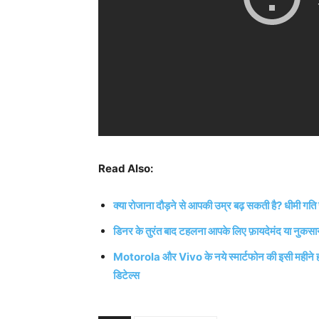
Read Also:
क्या रोजाना दौड़ने से आपकी उम्र बढ़ सकती है? धीमी गति से दौ
डिनर के तुरंत बाद टहलना आपके लिए फ़ायदेमंद या नुकसान
Motorola और Vivo के नये स्मार्टफोन की इसी महीने होग
डिटेल्स