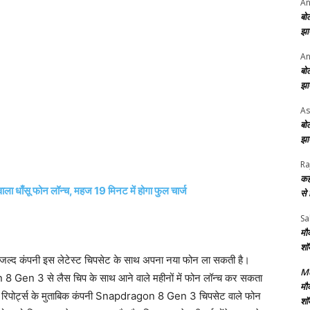
An
बो
झा
An
बो
झा
As
बो
झा
Ra
कह
 धाँसू फोन लॉन्च, महज 19 मिनट में होगा फुल चार्ज
से
Sa
मौ
शॉ
त जल्द कंपनी इस लेटेस्ट चिपसेट के साथ अपना नया फोन ला सकती है।
Me
agon 8 Gen 3 से लैस चिप के साथ आने वाले महीनों में फोन लॉन्च कर सकता
मौ
िया रिपोर्ट्स के मुताबिक कंपनी Snapdragon 8 Gen 3 चिपसेट वाले फोन
शॉ