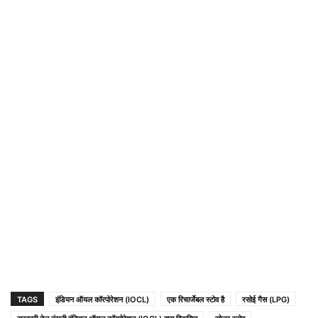
TAGS
इंडियन ऑयल कॉरपोरेशन (IOCL)
एक रिचार्जेबल स्टोव है
रसोई गैस (LPG)