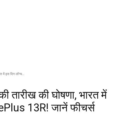
ें इस दिन लॉन्च...
 तारीख की घोषणा, भारत में
ePlus 13R! जानें फीचर्स