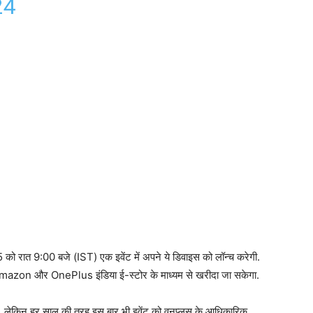
24
ो रात 9:00 बजे (IST) एक इवेंट में अपने ये डिवाइस को लॉन्च करेगी.
स को Amazon और OnePlus इंडिया ई-स्टोर के माध्यम से खरीदा जा सकेगा.
 है, लेकिन हर साल की तरह इस बार भी इवेंट को वनप्लस के आधिकारिक