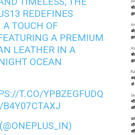
AND TIMELESS, THE
An
बो
US13
REDEFINES
झा
 A TOUCH OF
An
बो
 FEATURING A PREMIUM
झा
AN LEATHER IN A
As
बो
DNIGHT OCEAN
झा
Ra
कह
से
PS://T.CO/YPBZEGFUDQ
Sa
मौ
/B4Y07CTAXJ
शॉ
Me
 (@ONEPLUS_IN)
मौ
शॉ