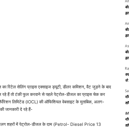
An
बो
झा
An
बो
झा
As
बो
झा
Ra
कह
से
ल का रिटेल सेलिंग प्राइस एक्साइज ड्यूटी, डीलर कमिशन, वैट जुड़ने के बाद
Sa
हे हैं तो टंकी फुल करवाने से पहले पेट्रोल-डीजल का प्राइस चेक कर
मौ
कॉर्पोरेशन लिमिटेड (IOCL) की ऑफिशियल वेबसाइट के मुताबिक, अलग-
शॉ
 जानकारी दे रहे हैं-
Me
मौ
ग शहरों में पेट्रोल-डीजल के दाम (Petrol- Diesel Price 13
शॉ