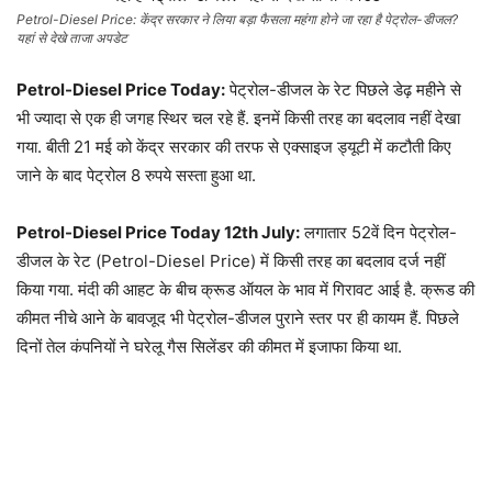
Petrol-Diesel Price: केंद्र सरकार ने लिया बड़ा फैसला महंगा होने जा रहा है पेट्रोल-डीजल?
यहां से देखे ताजा अपडेट
Petrol-Diesel Price Today:
पेट्रोल-डीजल के रेट प‍िछले डेढ़ महीने से
भी ज्‍यादा से एक ही जगह स्‍थ‍िर चल रहे हैं. इनमें क‍िसी तरह का बदलाव नहीं देखा
गया. बीती 21 मई को केंद्र सरकार की तरफ से एक्‍साइज ड्यूटी में कटौती क‍िए
जाने के बाद पेट्रोल 8 रुपये सस्‍ता हुआ था.
Petrol-Diesel Price Today 12th July:
लगातार 52वें द‍िन पेट्रोल-
डीजल के रेट (Petrol-Diesel Price) में क‍िसी तरह का बदलाव दर्ज नहीं
क‍िया गया. मंदी की आहट के बीच क्रूड ऑयल के भाव में ग‍िरावट आई है. क्रूड की
कीमत नीचे आने के बावजूद भी पेट्रोल-डीजल पुराने स्‍तर पर ही कायम हैं. प‍िछले
द‍िनों तेल कंपन‍ियों ने घरेलू गैस स‍िलेंडर की कीमत में इजाफा क‍िया था.