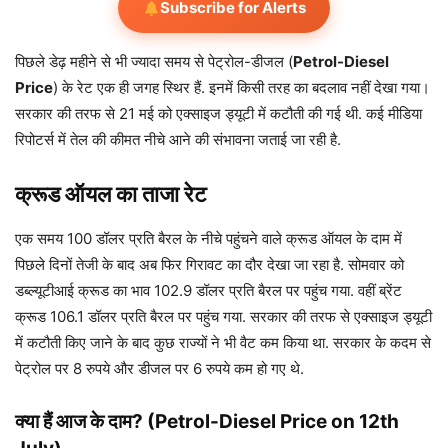
Subscribe for Alerts
प‍िछले डेढ़ महीने से भी ज्‍यादा समय से पेट्रोल-डीजल (
Petrol-Diesel
Price
) के रेट एक ही जगह स्‍थ‍िर हैं. इनमें क‍िसी तरह का बदलाव नहीं देखा गया।
सरकार की तरफ से 21 मई को एक्‍साइज ड्यूटी में कटौती की गई थी. कई मीड‍िया
र‍िपोटर्स में तेल की कीमत नीचे आने की संभावना जताई जा रही है.
क्रूड ऑयल का ताजा रेट
एक समय 100 डॉलर प्रत‍ि बैरल के नीचे पहुंचने वाले क्रूड ऑयल के दाम में
प‍िछले द‍िनों तेजी के बाद अब फ‍िर ग‍िरावट का दौर देखा जा रहा है. सोमवार को
डब्‍ल्‍यूटीआई क्रूड का भाव 102.9 डॉलर प्रत‍ि बैरल पर पहुंच गया. वहीं ब्रेंट
क्रूड 106.1 डॉलर प्रत‍ि बैरल पर पहुंच गया. सरकार की तरफ से एक्‍साइज ड्यूटी
में कटौती क‍िए जाने के बाद कुछ राज्‍यों ने भी वैट कम क‍िया था. सरकार के कदम से
पेट्रोल पर 8 रुपये और डीजल पर 6 रुपये कम हो गए थे.
क्या हैं आज के दाम? (Petrol-Diesel Price on 12th