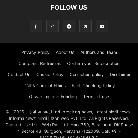
FOLLOW US
Privacy Policy
About Us
Authors and Team
Complaint Redressal.
Confirm your Subscription
Contact Us
Cookie Policy
Correction policy
Disclaimer
DNPA Code of Ethics
Fact-Checking Policy
Onwership and Funding
Terms of use
© - 2026 - हिन्दी समाचार, Hindi breaking news, Latest hindi news -
Informalnewz hindi | Izon web Pvt. Ltd. All Rights Reserved.
Contact Us - Izon Web Pvt. Ltd. Hno. 789, Basement, Dlf Phase
4 Sector 43, Gurgaon, Haryana -122009, Call: +91-
9110801499, 0124-4941700