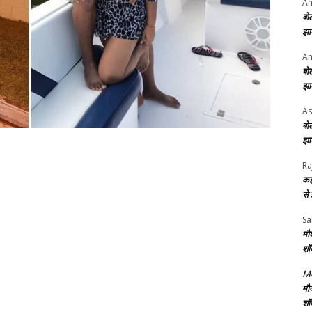
An
बो
झा
An
बो
झा
As
बो
झा
Ra
कह
से
Sa
मौ
शॉ
Me
मौ
शॉ