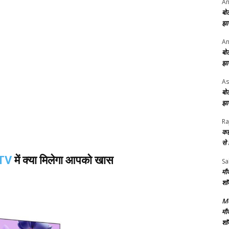
An
बो
झा
An
बो
झा
As
बो
झा
Ra
कह
से
 TV
में क्या मिलेगा आपको खास
Sa
मौ
शॉ
Me
मौ
शॉ