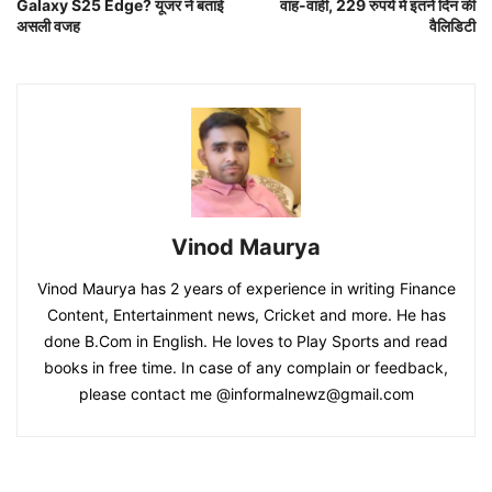
Galaxy S25 Edge? यूजर ने बताई
वाह-वाही, 229 रुपये में इतने दिन की
असली वजह
वैलिडिटी
Vinod Maurya
Vinod Maurya has 2 years of experience in writing Finance
Content, Entertainment news, Cricket and more. He has
done B.Com in English. He loves to Play Sports and read
books in free time. In case of any complain or feedback,
please contact me @informalnewz@gmail.com