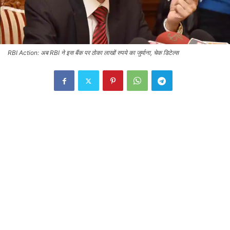
RBI Action: अब RBI ने इस बैंक पर ठोका लाखों रुपये का जुर्माना, चेक डिटेल्स