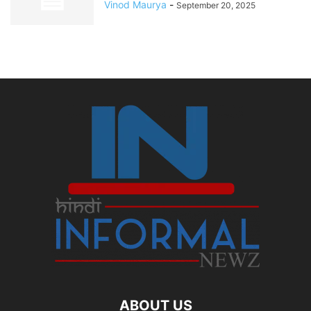
Vinod Maurya
-
September 20, 2025
ABOUT US