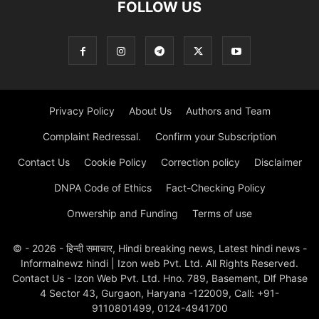
FOLLOW US
Privacy Policy
About Us
Authors and Team
Complaint Redressal.
Confirm your Subscription
Contact Us
Cookie Policy
Correction policy
Disclaimer
DNPA Code of Ethics
Fact-Checking Policy
Onwership and Funding
Terms of use
© - 2026 - हिन्दी समाचार, Hindi breaking news, Latest hindi news -
Informalnewz hindi | Izon web Pvt. Ltd. All Rights Reserved.
Contact Us - Izon Web Pvt. Ltd. Hno. 789, Basement, Dlf Phase
4 Sector 43, Gurgaon, Haryana -122009, Call: +91-
9110801499, 0124-4941700