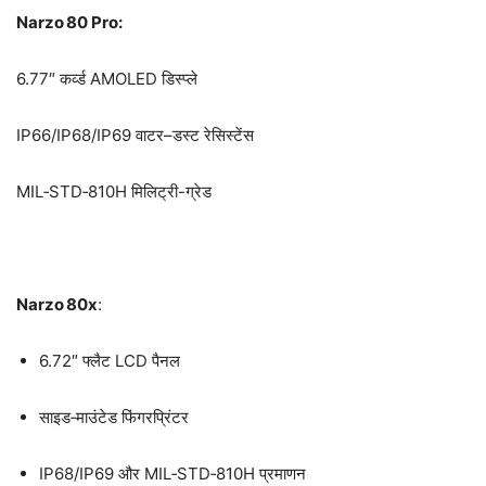
Narzo 80 Pro:
6.77″ कर्व्ड AMOLED डिस्प्ले
IP66/IP68/IP69 वाटर–डस्ट रेसिस्टेंस
MIL‑STD‑810H मिलिट्री-ग्रेड
Narzo 80x
:
6.72″ फ्लैट LCD पैनल
साइड‑माउंटेड फिंगरप्रिंटर
IP68/IP69 और MIL‑STD‑810H प्रमाणन