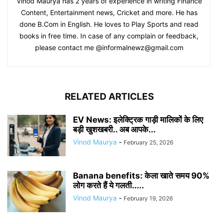
Vinod Maurya has 2 years of experience in writing Finance
Content, Entertainment news, Cricket and more. He has
done B.Com in English. He loves to Play Sports and read
books in free time. In case of any complain or feedback,
please contact me @informalnewz@gmail.com
RELATED ARTICLES
EV News: इलेक्ट्रिक गाड़ी मालिकों के लिए
बड़ी खुशखबरी.. अब आपके...
Vinod Maurya
-
February 25, 2026
Banana benefits: केला खाते समय 90%
लोग करते हैं ये गलती.....
Vinod Maurya
-
February 19, 2026