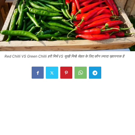
Red Chilli VS Green Chilli हरी मिर्च VS सूखी मिर्च! सेहत के लिए कौन ज़्यादा ख़तरनाक है