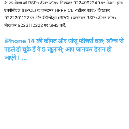
के उपभोक्ता को RSP<डीलर कोड> लिखकर 9224992249 पर भेजना होगा.
एचपीसीएल (HPCL) के कस्‍टमर HPPRICE <डीलर कोड> लिखकर
9222201122 पर और बीपीसीएल (BPCL) कस्‍टमर RSP<डीलर कोड>
लिखकर 9223112222 पर SMS करें.
iPhone 14 की कीमत और धांसू फीचर्स तक; लॉन्च से
पहले हो चुके हैं ये 5 खुलासे; आप जानकर हैरान हो
जाएंगे। …