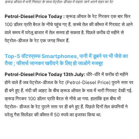
क्रूड ऑयल में भारी ग‍िरावट के साथ पेट्रोल-डीजल में राहत! जाने अपने शहर का रेट
Petrol-Diesel Price Today :
क्रूड ऑयल के रेट ग‍िरकर एक बार फ‍िर
100 डॉलर प्रत‍ि बैरल के नीचे पहुंच गए हैं. कच्‍चे तेल की कीमत में ग‍िरावट से आने
वाले समय में घरेलू बाजार में तेल सस्‍ता हो सकता है. प‍िछले करीब दो महीने से
पेट्रोल-डीजल के रेट एक जगह स्‍थ‍िर हैं.
Top-5 वॉटरप्रूफ Smartphones, पानी में डूबने पर भी जैसे का
तैसा ; फीचर्स जानकर खरीदने के लिए हो जाओगे मजबूर
Petrol-Diesel Price Today 13th July:
धीरे-धीरे में करीब दो महीने
होने वाले हैं जब पेट्रोल-डीजल के रेट (Petrol-Diesel Price) पुराने स्‍तर पर
ही बने हुए हैं. मंदी की आहट के बीच क्रूड ऑयल के भाव में भारी ग‍िरावट देखी गई.
क्रूड ग‍िरकर 100 डॉलर प्रत‍ि बैरल से नीचे आ गया. हालांक‍ि इस बीच भी
पेट्रोल- डीजल के रेट पुराने स्‍तर पर ही बने हुए हैं. प‍िछले द‍िनों तेल कंपन‍ियों ने
घरेलू गैस स‍िलेंडर की कीमत में 50 रुपये का इजाफा क‍िया था.