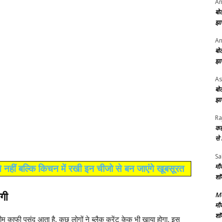
An
बो
झा
An
बो
झा
As
बो
झा
Ra
कह
से
Sa
मौ
नहीं बल्कि किचन में रखी इन चीजो से बन जाएंगे खूबसूरत
शॉ
Me
गी
मौ
शॉ
रीम काफी पसंद आता है. कुछ लोगों ने ब्लैक करेंट केक भी खाया होगा. इस